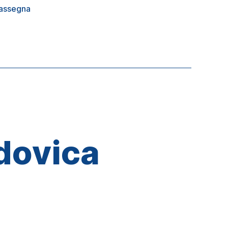
assegna
udovica