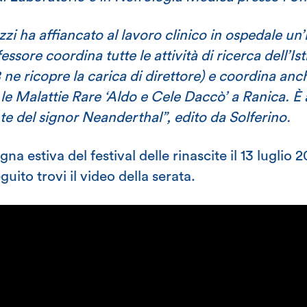
i ha affiancato al lavoro clinico in ospedale un’i
rofessore coordina tutte le attività di ricerca dell’I
ne ricopre la carica di direttore) e coordina anch
le Malattie Rare ‘Aldo e Cele Daccò’ a Ranica. È au
te del signor Neanderthal”, edito da Solferino.
gna estiva del festival delle rinascite il 13 luglio
uito trovi il video della serata.