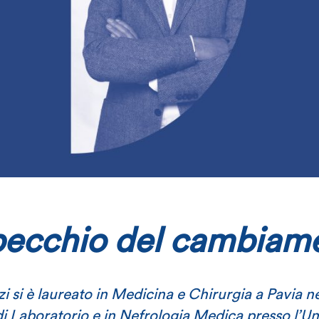
pecchio del cambiam
i si è laureato in Medicina e Chirurgia a Pavia ne
di Laboratorio e in Nefrologia Medica presso l’Un