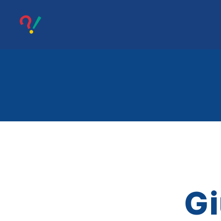
migliori
di
così
Gi