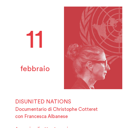
11
febbraio
DISUNITED NATIONS
Documentario di Christophe Cotteret
con Francesca Albanese