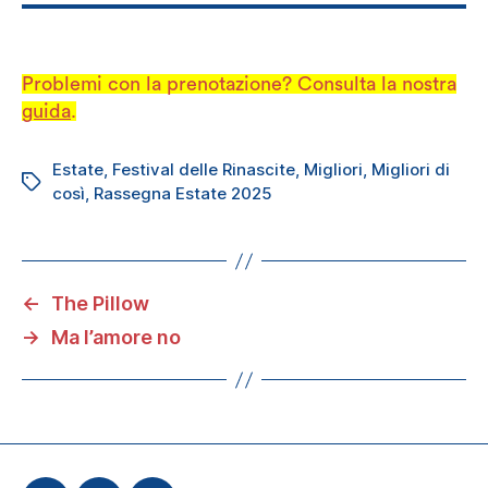
Problemi con la prenotazione? Consulta la nostra
guida
.
Estate
,
Festival delle Rinascite
,
Migliori
,
Migliori di
Tag
così
,
Rassegna Estate 2025
←
The Pillow
→
Ma l’amore no