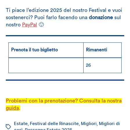
Ti piace l’edizione 2025 del nostro Festival e vuoi
sostenerci? Puoi farlo facendo una
donazione
sul
nostro
PayPal
🙂
Prenota il tuo biglietto
Rimanenti
26
Problemi con la prenotazione? Consulta la nostra
guida
.
Estate
,
Festival delle Rinascite
,
Migliori
,
Migliori di
Tag
così
,
Rassegna Estate 2025