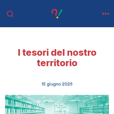
migliori
di
così
Categorie
RASSEGNA ESTATE 2025
I tesori del nostro
territorio
15 giugno 2025