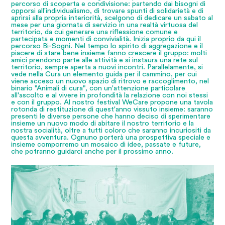
percorso di scoperta e condivisione: partendo dai bisogni di
opporsi all'individualismo, di trovare spunti di solidarietà e di
aprirsi alla propria interiorità, scelgono di dedicare un sabato al
mese per una giornata di servizio in una realtà virtuosa del
territorio, da cui generare una riflessione comune e
partecipata e momenti di convivialità. Inizia proprio da qui il
percorso Bi-Sogni. Nel tempo lo spirito di aggregazione e il
piacere di stare bene insieme fanno crescere il gruppo: molti
amici prendono parte alle attività e si instaura una rete sul
territorio, sempre aperta a nuovi incontri. Parallelamente, si
vede nella Cura un elemento guida per il cammino, per cui
viene acceso un nuovo spazio di ritrovo e raccoglimento, nel
binario "Animali di cura", con un'attenzione particolare
all'ascolto e al vivere in profondità la relazione con noi stessi
e con il gruppo. Al nostro festival WeCare propone una tavola
rotonda di restituzione di quest'anno vissuto insieme: saranno
presenti le diverse persone che hanno deciso di sperimentare
insieme un nuovo modo di abitare il nostro territorio e la
nostra socialità, oltre a tutti coloro che saranno incuriositi da
questa avventura. Ognuno porterà una prospettiva speciale e
insieme comporremo un mosaico di idee, passate e future,
che potranno guidarci anche per il prossimo anno.