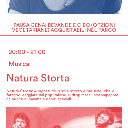
PAUSA CENA: BEVANDE E CIBO (OPZIONI
VEGETARIANE) ACQUISTABILI NEL PARCO
20:00 - 21:00
Musica
Natura Storta
Natura Storta: 4 ragazzi dallo stile storto e naturale, che vi
faranno viaggiare dal pop italiano ai drop metal, accompagnati
da bucce di banana e ospiti speciali.