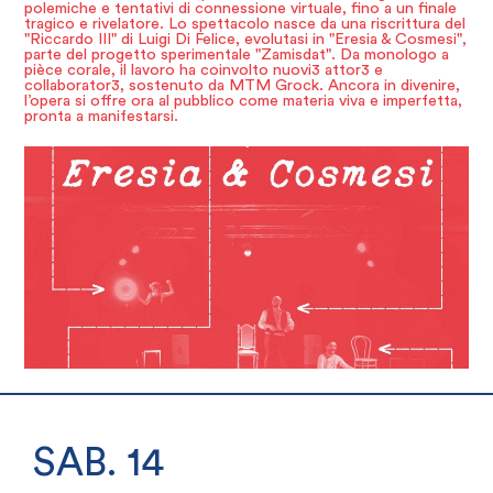
polemiche e tentativi di connessione virtuale, fino a un finale
tragico e rivelatore. Lo spettacolo nasce da una riscrittura del
"Riccardo III" di Luigi Di Felice, evolutasi in "Eresia & Cosmesi",
parte del progetto sperimentale "Zamisdat". Da monologo a
pièce corale, il lavoro ha coinvolto nuovi3 attor3 e
collaborator3, sostenuto da MTM Grock. Ancora in divenire,
l’opera si offre ora al pubblico come materia viva e imperfetta,
pronta a manifestarsi.
SAB. 14