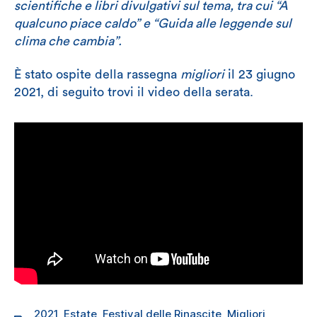
scientifiche e libri divulgativi sul tema, tra cui “A
qualcuno piace caldo” e “Guida alle leggende sul
clima che cambia”.
È stato ospite della rassegna
migliori
il 23 giugno
2021, di seguito trovi il video della serata.
2021
,
Estate
,
Festival delle Rinascite
,
Migliori
,