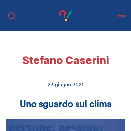
migliori
di
così
Categorie
RASSEGNA ESTATE 2021
Stefano Caserini
23 giugno 2021
Uno sguardo sul clima