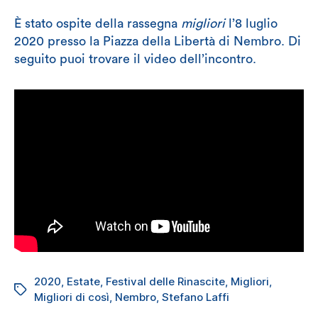
È stato ospite della rassegna
migliori
l’8 luglio
2020 presso la Piazza della Libertà di Nembro. Di
seguito puoi trovare il video dell’incontro.
2020
,
Estate
,
Festival delle Rinascite
,
Migliori
,
Tag
Migliori di così
,
Nembro
,
Stefano Laffi