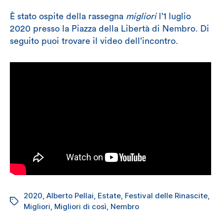
È stato ospite della rassegna
migliori
l’1 luglio
2020 presso la Piazza della Libertà di Nembro. Di
seguito puoi trovare il video dell’incontro.
2020
,
Alberto Pellai
,
Estate
,
Festival delle Rinascite
,
Tag
Migliori
,
Migliori di così
,
Nembro